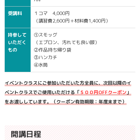
受講料
１コマ 4,000円
（講習費2,600円＋材料費1,400円）
持参して
①スモッグ
いただく
（エプロン、汚れても良い服）
もの
②作品持ち帰り袋
③ハンカチ
④水筒
イベントクラスにご参加いただいた方全員に、次回以降のイ
ベントクラスで
ご
使用いただける「
５００円OFFクーポン
」
をお渡ししています。（クーポン有効期限：年度末まで）
開講日程