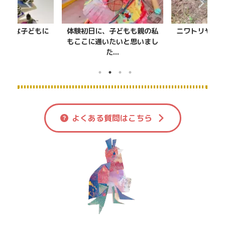
子どもも親の私
ニワトリやネコを触れてたの
工作がた
たいと思いまし
しい！
...
よくある質問はこちら