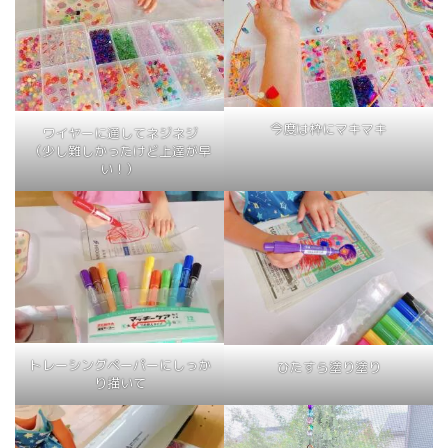
今度は枠にマキマキ
ワイヤーに通してネジネジ
（少し難しかったけど上達が早
い！）
トレーシングペーパーにしっか
ひたすら塗り塗り
り描いて