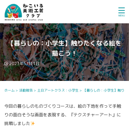
【暮らしの：小学生】触りたくなる絵を
描こう！
2023年5月31日
ホーム
>
活動報告
>
土日アートクラス：小学生
>
【暮らしの：小学生】触りた
今回の暮らしのものづくりコースは、絵の下地を作って手触
りの面白そうな画面を表現する、『テクスチャーアート』に
挑戦しました