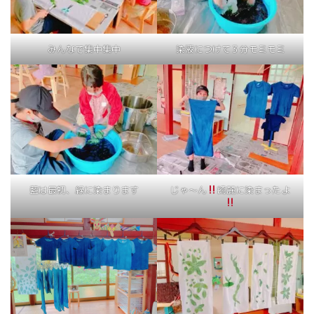
みんなで集中集中
染液につけて３分モミモミ
藍は最初、緑に染まります
じゃ〜ん
綺麗に染まったよ