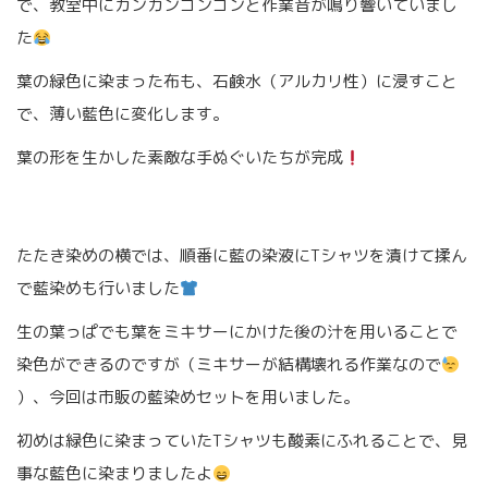
で、教室中にガンガンゴンゴンと作業音が鳴り響いていまし
た
葉の緑色に染まった布も、石鹸水（アルカリ性）に浸すこと
で、薄い藍色に変化します。
葉の形を生かした素敵な手ぬぐいたちが完成
たたき染めの横では、順番に藍の染液にTシャツを漬けて揉ん
で藍染めも行いました
生の葉っぱでも葉をミキサーにかけた後の汁を用いることで
染色ができるのですが（ミキサーが結構壊れる作業なので
）、今回は市販の藍染めセットを用いました。
初めは緑色に染まっていたTシャツも酸素にふれることで、見
事な藍色に染まりましたよ