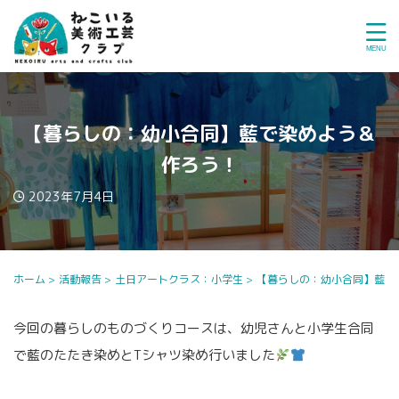
【暮らしの：幼小合同】藍で染めよう＆
作ろう！
2023年7月4日
ホーム
>
活動報告
>
土日アートクラス：小学生
>
【暮らしの：幼小合同】藍で
今回の暮らしのものづくりコースは、幼児さんと小学生合同
で藍のたたき染めとTシャツ染め行いました