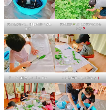
藍の染液作り。独特の臭いがし
藍の収穫
どれが藍か分かる
ます。
かな
テープで固定してゴンゴン
こんな模様にしてみたよ