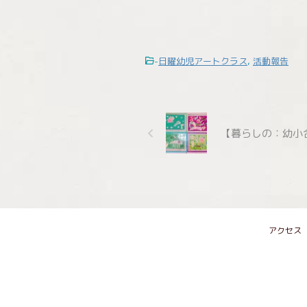
-
日曜幼児アートクラス
,
活動報告
【暮らしの：幼小
アクセス