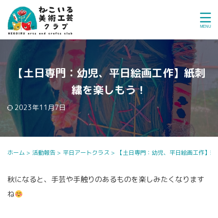
【土日専門：幼児、平日絵画工作】紙刺
繍を楽しもう！
2023年11月7日
ホーム
>
活動報告
>
平日アートクラス
>
【土日専門：幼児、平日絵画工作】紙
秋になると、手芸や手触りのあるものを楽しみたくなります
ね