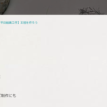
【平日絵画工作】王冠を作ろう
と
ズ制作にも