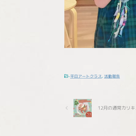
-
平日アートクラス
,
活動報告
12月の通常カリ