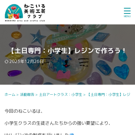
【土日専門：小学生】レジンで作ろう！
2023年12月26日
ホーム
>
活動報告
>
土日アートクラス：小学生
>
【土日専門：小学生】レジン
今回のねこいるは、
小学生クラスの生徒さんたちからの強い要望により、