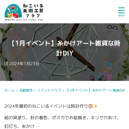
【1月イベント】糸かけアート雑貨な時
計DIY
2024年1月23日
ホーム
>
活動報告
>
イベントクラス
>
【1月イベント】糸かけアート雑貨な時計D
2024年最初のねこいるイベントは時計作り
絵の具塗り、針の着色、ポスカでお絵描き、キリで穴あけ、
釘打ち、糸かけ…