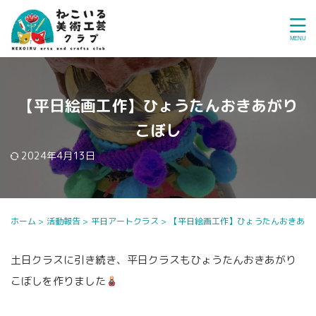
【平日絵画工作】ひょうたんおきあがり
こぼし
2024年4月13日
ホーム
>
活動報告
>
平日アートクラス
>
【平日絵画工作】ひょうたんおきあが
土日クラスに引き続き、平日クラスもひょうたんおきあがり
こぼしを作りました