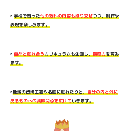
◉
学校で習った
他の教科の内容も織り交ぜ
つつ、制作や
表現を楽しみます。
◉
自然と触れ合う
カリキュラムも企画し、
観察力
を育み
ます。
◉
地域の伝統工芸や名画に触れたりと、
自分の内と外に
あるものへの興味関心を広げて
いきます。