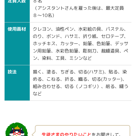
定員人数
８名
（アシスタントさんを雇った後は、最大定員
８〜10名）
使用画材
クレヨン、油性ペン、水彩絵の具、パステル、
のり、ボンド、ハサミ、折り紙、セロテープ、
ホッチキス、カッター、鉛筆、色鉛筆、デッサ
ン用鉛筆、水彩色鉛筆、彫刻刀、裁縫道具、ペ
ン、染料、工具、ミシンなど
技法
描く、塗る、ちぎる、切る(ハサミ)、貼る、染
める、こねる、折る、織る、切る(カッター)、
組み合わせる、切る（ノコギリ）、削る、縫う
など
生徒さまのやりたいこと
をお聞きして、