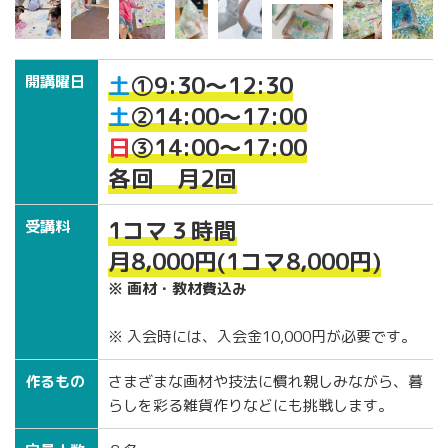
土
①9:30〜12:30
開講曜日
土
②14:00〜17:00
日
③14:00〜17:00
各回 月2回
1コマ３時間
受講料
月8,000円(1コマ8,000
円)
※ 画材・教材費込み
※ 入会時には、入会金10,000円が必要です。
作るもの
さまざまな画材や技法に慣れ親しみながら、暮
らしを彩る雑貨作りなどにも挑戦します。